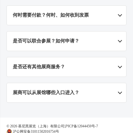
您提交的参展申请表仅针对亚洲航空货运博览会的
展位面积。若您申请成功，所缴费用将涵盖以下服
何时需要付款？何时、如何收到发票
务：网站及手机小程序端的展商名录中发布您的公
司信息，并根据展位面积的不同分配相应数量的展
正式递交参展申请表后两周内需支付30%的定金，
商胸卡。若您希望获得其他增值服务（例如：光地
收到展位图后一个月内需支付尾款，展商付款产生
是否可以联合参展？如何申请？
展位搭建、技术支持或宣传推广服务），则需额外
的手续费由展商承担。
支付相应费用。
展会相关展位费、赞助费用将以慕尼黑展览（上
联合参展商指的是在主参展商的展位上展示自己的
海）有限公司名义开具电子发票。
产品并派驻自己的人员。这个定义包括了集团成员
是否还有其他展商服务？
企业和子公司。代理和代表人等都不被认为是联合
参展商。
主办方还为您提供多样化的营销推广服务，助力您
联合参展商需填写申请表格并得到书面许可，被批
收获更佳的参展效果，如：线上媒体推广、现场品
展商可以从展馆哪些入口进入？
准的联合参展商，需缴纳1,850元人民币联合参展
牌宣传、展馆内部及周边广告等。您可以
点击此处
费。
了解其他展商服务。
展商可以凭展商胸卡从上海新国际博览中心1/2号入
口大厅进场，位置如下：
2号入口厅：位于芳甸路与花木路交叉口，可直
© 2026 慕尼黑展览（上海）有限公司
沪ICP备12044459号-7
接通往W5馆
沪公网安备31011502016754号