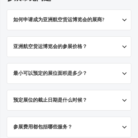
如何申请成为亚洲航空货运博览会的展商?
请
点击此处
，在线填写预定展位申请，或直接致电
联系我们。
亚洲航空货运博览会的参展价格？
请
点击此处
，致电主办方咨询展位事宜。
最小可以预定的展位面积是多少？
室内展馆标准展位最小展位面积为9平方米。
预定展位的截止日期是什么时候？
第一批预定展位截止时间为2028年2月29日。如您有
报名参展意愿，展会开始前都可以
联系我们
，确认
参展费用都包括哪些服务？
是否有合适的展位提供。