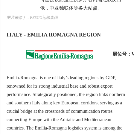
俄，中亚独联体等各大站点。
图片来源于：FESCO运输集团
ITALY - EMILIA ROMAGNA REGION
展位号：W4
Emilia-Romagna is one of Italy’s leading regions by GDP,
renowned for its strong industrial base and robust export
performance. Strategically positioned, the region links northern
and southern Italy along key European corridors, serving as a
crucial bridge at the crossroads of communication routes
connecting Europe with the Adriatic and Mediterranean
countries. The Emilia-Romagna logistics system is among the