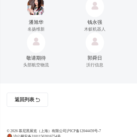
潘旭华
钱永强
名扬维新
木蚁机器人
敬请期待
郭舜日
头部航空物流
沃行信息
返回列表
© 2026 慕尼黑展览（上海）有限公司
沪ICP备12044459号-7
沪公网安备31011502016754号