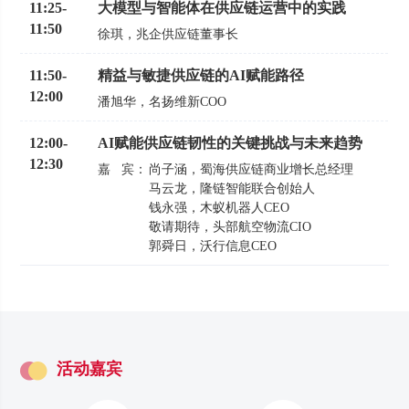
11:25
-
大模型与智能体在供应链运营中的实践
11:50
徐琪
兆企供应链董事长
11:50
-
精益与敏捷供应链的AI赋能路径
12:00
潘旭华
名扬维新COO
12:00
-
AI赋能供应链韧性的关键挑战与未来趋势
12:30
嘉 宾：
尚子涵
蜀海供应链商业增长总经理
马云龙
隆链智能联合创始人
钱永强
木蚁机器人CEO
敬请期待
头部航空物流CIO
郭舜日
沃行信息CEO
活动嘉宾